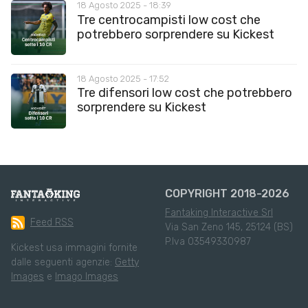
18 Agosto 2025 - 18:39
Tre centrocampisti low cost che
potrebbero sorprendere su Kickest
18 Agosto 2025 - 17:52
Tre difensori low cost che potrebbero
sorprendere su Kickest
COPYRIGHT 2018-2026
Fantaking Interactive Srl
Feed RSS
Via San Zeno 145, 25124 (BS)
P.Iva 03549330987
Kickest usa immagini fornite
dalle seguenti agenzie:
Getty
Images
e
Imago Images