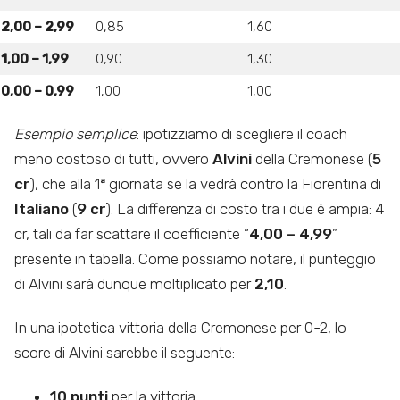
2,00 – 2,99
0,85
1,60
1,00 – 1,99
0,90
1,30
0,00 – 0,99
1,00
1,00
Esempio semplice
: ipotizziamo di scegliere il coach
meno costoso di tutti, ovvero
Alvini
della Cremonese (
5
cr
), che alla 1
ª
giornata se la vedrà contro la Fiorentina di
Italiano
(
9 cr
). La differenza di costo tra i due è ampia: 4
cr, tali da far scattare il coefficiente “
4,00 – 4,99
”
presente in tabella. Come possiamo notare, il punteggio
di Alvini sarà dunque moltiplicato per
2,10
.
In una ipotetica vittoria della Cremonese per 0-2, lo
score di Alvini sarebbe il seguente:
10 punti
per la vittoria