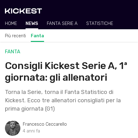
HOME
NEWS
FANTA SERIE A
STATISTICHE
Più recenti
Fanta
FANTA
Consigli Kickest Serie A, 1ª
giornata: gli allenatori
Torna la Serie, torna il Fanta Statistico di
Kickest. Ecco tre allenatori consigliati per la
prima giornata (G1)
Francesco Ceccarello
4 anni fa