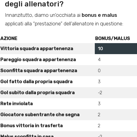
degli allenatori?
Innanzitutto, diamo un’occhiata ai
bonus e malus
applicati alla “prestazione” dell’allenatore in questione:
AZIONE
BONUS/MALUS
Vittoria squadra appartenenza
10
Pareggio squadra appartenenza
4
Sconfitta squadra appartenenza
0
Gol fatto dalla propria squadra
3
Gol subito dalla propria squadra
-2
Rete inviolata
3
Giocatore subentrante che segna
2
Bonus vittoria in trasferta
2
Malus sconfitta in casa
-2