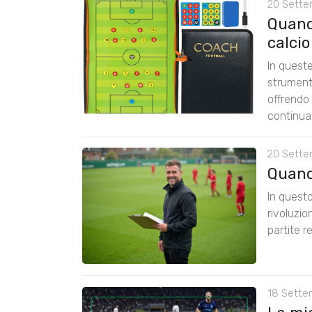
20 Sette
Quando
calcio
In quest
strumenti
offrendo
continua 
20 Sette
Quando
In questo
rivoluzio
partite re
18 Sette