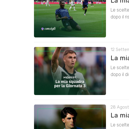
La mia
Le scelte
dopo il r
12 Sette
La mia
Le scelte
dopo il d
28 Agost
La mia
Le scelte