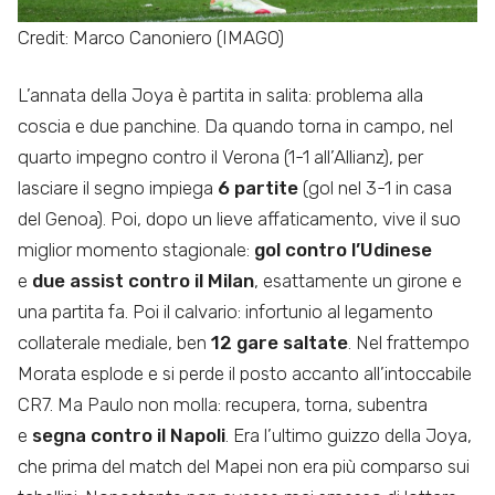
Credit: Marco Canoniero (IMAGO)
L’annata della Joya è partita in salita: problema alla
coscia e due panchine. Da quando torna in campo, nel
quarto impegno contro il Verona (1-1 all’Allianz), per
lasciare il segno impiega
6 partite
(gol nel 3-1 in casa
del Genoa). Poi, dopo un lieve affaticamento, vive il suo
miglior momento stagionale:
gol contro l’Udinese
e
due assist contro il Milan
, esattamente un girone e
una partita fa. Poi il calvario: infortunio al legamento
collaterale mediale, ben
12 gare saltate
. Nel frattempo
Morata esplode e si perde il posto accanto all’intoccabile
CR7. Ma Paulo non molla: recupera, torna, subentra
e
segna contro il Napoli
. Era l’ultimo guizzo della Joya,
che prima del match del Mapei non era più comparso sui