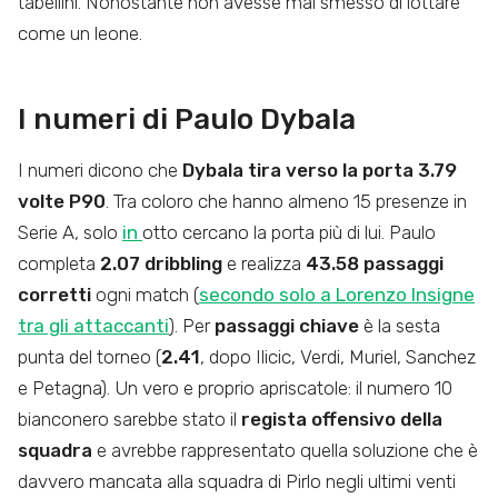
tabellini. Nonostante non avesse mai smesso di lottare
come un leone.
I numeri di Paulo Dybala
I numeri dicono che
Dybala tira verso la porta 3.79
volte P90
. Tra coloro che hanno almeno 15 presenze in
Serie A, solo
in
otto cercano la porta più di lui. Paulo
completa
2.07 dribbling
e realizza
43.58 passaggi
corretti
ogni match (
secondo solo a Lorenzo Insigne
tra gli attaccanti
). Per
passaggi chiave
è la sesta
punta del torneo (
2.41
, dopo Ilicic, Verdi, Muriel, Sanchez
e Petagna). Un vero e proprio apriscatole: il numero 10
bianconero sarebbe stato il
regista offensivo della
squadra
e avrebbe rappresentato quella soluzione che è
davvero mancata alla squadra di Pirlo negli ultimi venti