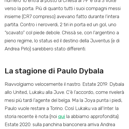
numero 10 entra al posto di Chiesa al 79’ e tira 3 volte
verso la porta. Più di quanto tutti i suoi compagni messi
insieme (CR7 compreso) avevano fatto durante l’intera
partita. Contro i neroverdi, 2 tiri in porta ed un gol, uno
“scavato” col piede debole. Chissà se, con l’argentino a
pieno regime, lo status ed il destino della Juventus (e di
Andrea Pirlo) sarebbero stato differenti.
La stagione di Paulo Dybala
Riavvolgiamo velocemente il nastro. Estate 2019: Dybala
allo United, Lukaku alla Juve. C’è l’accordo, come rivelerà
mesi più tardi l’agente del belga. Ma la Joya punta i piedi,
Paulo vuole restare a Torino. Così Lukaku va all’Inter: la
storia recente è nota (noi
qui
la abbiamo approfondita).
Estate 2020: sulla panchina bianconera arriva Andrea