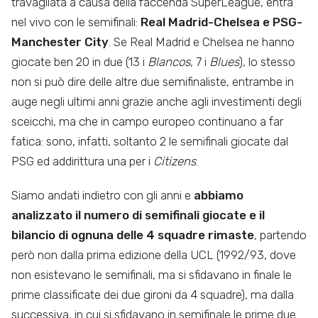
travagliata a causa della faccenda SuperLeague, entra
nel vivo con le semifinali:
Real Madrid-Chelsea e PSG-
Manchester City
. Se Real Madrid e Chelsea ne hanno
giocate ben 20 in due (13 i
Blancos
, 7 i
Blues
), lo stesso
non si può dire delle altre due semifinaliste, entrambe in
auge negli ultimi anni grazie anche agli investimenti degli
sceicchi, ma che in campo europeo continuano a far
fatica: sono, infatti, soltanto 2 le semifinali giocate dal
PSG ed addirittura una per i
Citizens
.
Siamo andati indietro con gli anni e
abbiamo
analizzato il numero di semifinali giocate e il
bilancio di ognuna delle 4 squadre rimaste
, partendo
però non dalla prima edizione della UCL (1992/93, dove
non esistevano le semifinali, ma si sfidavano in finale le
prime classificate dei due gironi da 4 squadre), ma dalla
successiva, in cui si sfidavano in semifinale le prime due