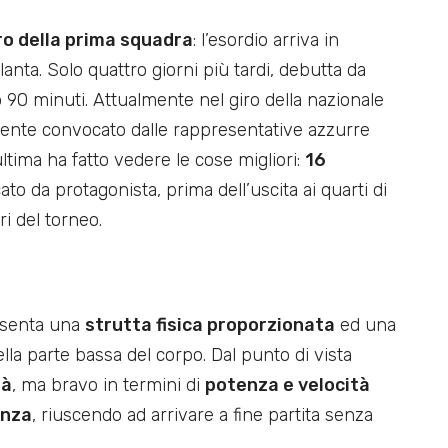
ro della prima squadra
: l’esordio arriva in
nta. Solo quattro giorni più tardi, debutta da
do 90 minuti. Attualmente nel giro della nazionale
mente convocato dalle rappresentative azzurre
ltima ha fatto vedere le cose migliori:
16
to da protagonista, prima dell’uscita ai quarti di
ri del torneo.
esenta una
strutta fisica proporzionata
ed una
lla parte bassa del corpo. Dal punto di vista
tà
, ma bravo in termini di
potenza e velocità
enza
, riuscendo ad arrivare a fine partita senza