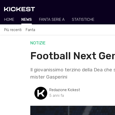
HOME
NEWS
FANTA SERIE A
STATISTICHE
Più recenti
Fanta
NOTIZIE
Football Next Ge
Il giovanissimo terzino della Dea che 
mister Gasperini
Redazione Kickest
5 anni fa