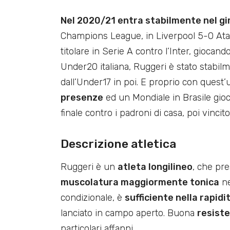
Nel 2020/21 entra stabilmente nel gi
Champions League, in Liverpool 5-0 Atala
titolare in Serie A contro l’Inter, giocan
Under20 italiana, Ruggeri è stato stabil
dall’Under17 in poi. E proprio con quest’u
presenze
ed un Mondiale in Brasile gioca
finale contro i padroni di casa, poi vincito
Descrizione atletica
Ruggeri è un
atleta longilineo
, che pr
muscolatura maggiormente tonica
ne
condizionale, è
sufficiente nella rapidi
lanciato in campo aperto. Buona
resist
particolari affanni.