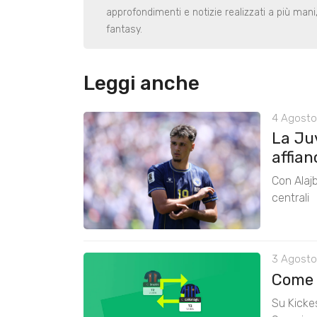
approfondimenti e notizie realizzati a più man
fantasy.
Leggi anche
4 Agosto
La Ju
affian
Con Alajb
centrali
3 Agosto
Come 
Su Kickes