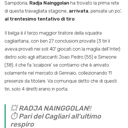
Sampdoria,
Radja Nainggolan
ha trovato la prima rete
di questa travagliata stagione,
arrivata
, pensate un po’,
al trentesimo tentativo di tiro
.
Il belga è il terzo maggior tiratore della squadra
cagliaritana, con ben 27 conclusioni provate (3 tiri li
aveva provati nei soli 40′ giocati con la maglia dell’Inter)
dietro solo agli attaccanti Joao Pedro (55) e Simeone
(38); il che fa ‘scalpore’ se contiamo che è arrivato
solamente nel mercato di Gennaio, collezionando 11
presenze da titolare. Va comunque detto che di questi
tiri, solo 4 diretti erano in porta.
💥 RADJA NAINGGOLAN‼️
⏱️ Pari del Cagliari all'ultimo
respiro