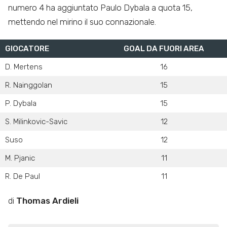
numero 4 ha aggiuntato Paulo Dybala a quota 15,
mettendo nel mirino il suo connazionale.
GIOCATORE
GOAL DA FUORI AREA
D. Mertens
16
R. Nainggolan
15
P. Dybala
15
S. Milinkovic-Savic
12
Suso
12
M. Pjanic
11
R. De Paul
11
di
Thomas Ardieli