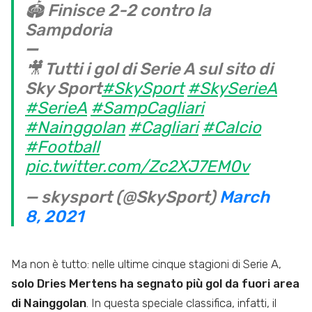
🏟️ Finisce 2-2 contro la
Sampdoria
➖
🎥 Tutti i gol di Serie A sul sito di
Sky Sport
#SkySport
#SkySerieA
#SerieA
#SampCagliari
#Nainggolan
#Cagliari
#Calcio
#Football
pic.twitter.com/Zc2XJ7EM0v
— skysport (@SkySport)
March
8, 2021
Ma non è tutto: nelle ultime cinque stagioni di Serie A,
solo Dries Mertens ha segnato più gol da fuori area
di Nainggolan
. In questa speciale classifica, infatti, il