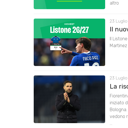
altro
23 Luglio
Il nu
Il Liston
Martinez 
23 Luglio
La ris
Fiorenti
iniziato 
Bologna. 
vedono ri
...