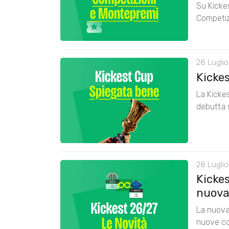
Su Kickes
Competiz
28 Luglio
Kicke
La Kickes
debutta 
28 Luglio
Kickes
nuova
La nuova 
nuove co