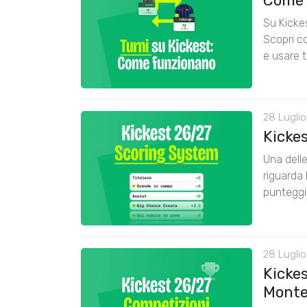
Come 
Su Kickes
Scopri co
e usare t
28 Luglio
Kicke
Una delle
riguarda 
punteggi
28 Luglio
Kickes
Monte