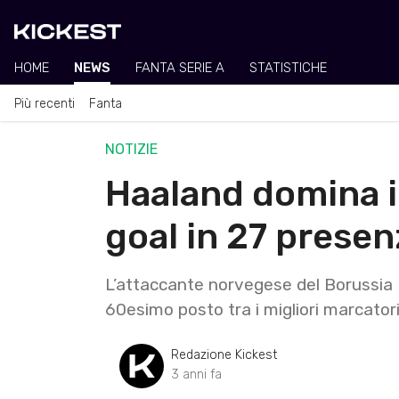
HOME
NEWS
FANTA SERIE A
STATISTICHE
Più recenti
Fanta
NOTIZIE
Haaland domina 
goal in 27 prese
L’attaccante norvegese del Borussia Do
60esimo posto tra i migliori marcator
Redazione Kickest
3 anni fa