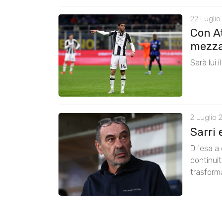
22 Luglio
Con A
mezza
Sarà lui 
2 Luglio 
Sarri 
Difesa a 
continui
trasform