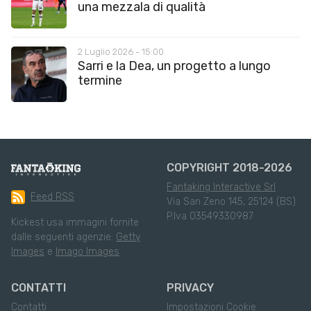
una mezzala di qualità
2 Luglio 2026 - 15:00
Sarri e la Dea, un progetto a lungo
termine
COPYRIGHT 2018-2026
Fantaking Interactive Srl
Feed RSS
Via San Zeno 145, 25124 (BS)
P.Iva 03549330987
Kickest usa immagini fornite
dalle seguenti agenzie:
Getty
Images
e
Imago Images
CONTATTI
PRIVACY
Contatti
Impostazioni Cookie