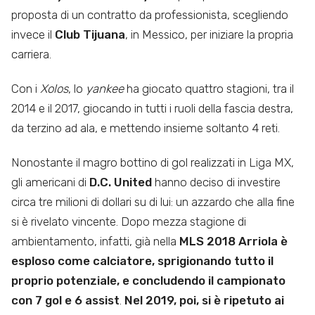
proposta di un contratto da professionista, scegliendo
invece il
Club Tijuana
, in Messico, per iniziare la propria
carriera.
Con i
Xolos
, lo
yankee
ha giocato quattro stagioni, tra il
2014 e il 2017, giocando in tutti i ruoli della fascia destra,
da terzino ad ala, e mettendo insieme soltanto 4 reti.
Nonostante il magro bottino di gol realizzati in Liga MX,
gli americani di
D.C. United
hanno deciso di investire
circa tre milioni di dollari su di lui: un azzardo che alla fine
si è rivelato vincente. Dopo mezza stagione di
ambientamento, infatti, già nella
MLS 2018 Arriola è
esploso come calciatore, sprigionando tutto il
proprio potenziale, e concludendo il campionato
con 7 gol e 6 assist
.
Nel 2019, poi, si è ripetuto ai