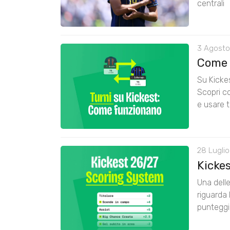
centrali
3 Agosto
Come 
Su Kickes
Scopri co
e usare t
28 Luglio
Kicke
Una delle
riguarda 
punteggi