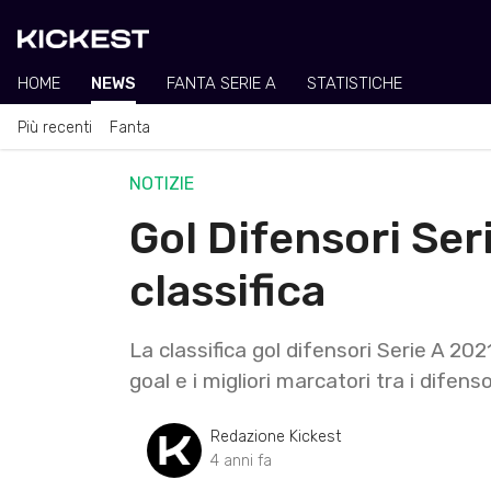
HOME
NEWS
FANTA SERIE A
STATISTICHE
Più recenti
Fanta
NOTIZIE
Gol Difensori Ser
classifica
La classifica gol difensori Serie A 20
goal e i migliori marcatori tra i difenso
Redazione Kickest
4 anni fa