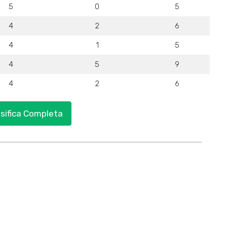
5
0
5
4
2
6
4
1
5
4
5
9
4
2
6
ssifica Completa