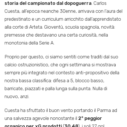
storia del campionato dal dopoguerra
. Carlos
Cuesta, all’epoca neanche 30enne, arrivava con l’aura del
predestinato e un curriculum arricchito dall’apprendistato
alla corte di Arteta. Gioventù, scuola spagnola, novità:
premesse che destavano una certa curiosità, nella
monotonia della Serie A.
Proprio per questo, ci siamo sentiti come traditi dal suo
calcio ostruzionistico, che ogni settimana si mostrava
sempre più integrato nel contesto anti-propositivo della
nostra bassa classifica: difesa a 5, blocco basso,
barricate, piazzati e palla lunga sulla punta. Nulla di
nuovo, anzi.
Cuesta ha sfruttato il buon vento portando il Parma ad
una salvezza agevole nonostante il
2° peggior
organico per xG prodotti
(
30.48
), i soli 27 gol