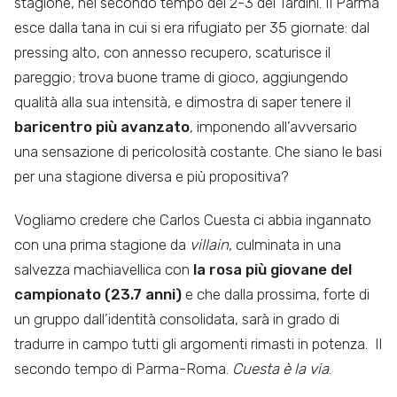
stagione, nel secondo tempo del 2-3 del Tardini. Il Parma
esce dalla tana in cui si era rifugiato per 35 giornate: dal
pressing alto, con annesso recupero, scaturisce il
pareggio; trova buone trame di gioco, aggiungendo
qualità alla sua intensità, e dimostra di saper tenere il
baricentro più avanzato
, imponendo all’avversario
una sensazione di pericolosità costante. Che siano le basi
per una stagione diversa e più propositiva?
Vogliamo credere che Carlos Cuesta ci abbia ingannato
con una prima stagione da
villain
, culminata in una
salvezza machiavellica con
la rosa più giovane del
campionato (23.7 anni)
e che dalla prossima, forte di
un gruppo dall’identità consolidata, sarà in grado di
tradurre in campo tutti gli argomenti rimasti in potenza. Il
secondo tempo di Parma-Roma.
Cuesta è la via
.