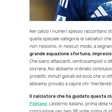
Nel calcio i numeri spesso raccontano st
quella speciale categoria di calciatori c
non riescono, in nessun modo, a segnar
grande equazione sfortuna, imprecisi
Che siano attaccanti, centrocampisti o d
sovrana. Noi abbiamo ordinato conclusioni
prodotti, minuti giocati ed ecco che si ott
abbiamo provato a capire chi “meriterebbe
Il calciatore che ha guidato questa cla
Politano
. L’esterno italiano, prima della 
conclusione per ben 38 volte prima di sbl