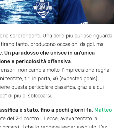
orie sorprendenti. Una delle più curiose riguarda
he tirano tanto, producono occasioni da gol, ma
e.
Un paradosso che unisce in un’unica
one e pericolosità offensiva
.
ifensori, non cambia molto: l’imprecisione regna
 tentate, tiri in porta, xG (expected goals)
iene questa particolare classifica, grazie a cui
” di più di sbloccarsi.
ssifica è stato, fino a pochi giorni fa,
Matteo
rete del 2-1 contro il Lecce, aveva tentato la
occarsi, il che lo rendeva leader assoluto. L’ex