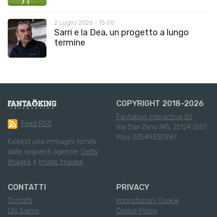
2 Luglio 2026 - 15:00
Sarri e la Dea, un progetto a lungo
termine
COPYRIGHT 2018-2026
Fantaking Interactive Srl
Feed RSS
Via San Zeno 145, 25124 (BS)
P.Iva 03549330987
Kickest usa immagini fornite
dalle seguenti agenzie:
Getty
Images
e
Imago Images
CONTATTI
PRIVACY
Contatti
Impostazioni Cookie
Chi Siamo
Cookie Policy