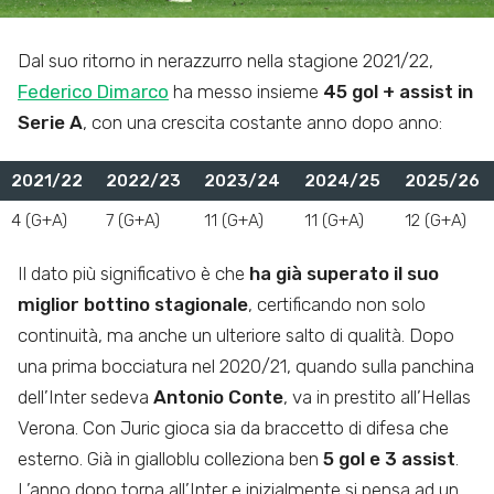
Dal suo ritorno in nerazzurro nella stagione 2021/22,
Federico Dimarco
ha messo insieme
45 gol + assist in
Serie A
, con una crescita costante anno dopo anno:
2021/22
2022/23
2023/24
2024/25
2025/26
4 (G+A)
7 (G+A)
11 (G+A)
11 (G+A)
12 (G+A)
Il dato più significativo è che
ha già superato il suo
miglior bottino stagionale
, certificando non solo
continuità, ma anche un ulteriore salto di qualità. Dopo
una prima bocciatura nel 2020/21, quando sulla panchina
dell’Inter sedeva
Antonio Conte
, va in prestito all’Hellas
Verona. Con Juric gioca sia da braccetto di difesa che
esterno. Già in gialloblu colleziona ben
5 gol e 3 assist
.
L’anno dopo torna all’Inter e inizialmente si pensa ad un