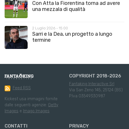
Con Atta la Fiorentina torna ad avere
una mezzala di qualità
2 Luglio 2026 - 15:00
Sarri e la Dea, un progetto a lungo
termine
COPYRIGHT 2018-2026
Fantaking Interactive Srl
Feed RSS
Via San Zeno 145, 25124 (BS)
P.Iva 03549330987
Kickest usa immagini fornite
dalle seguenti agenzie:
Getty
Images
e
Imago Images
CONTATTI
PRIVACY