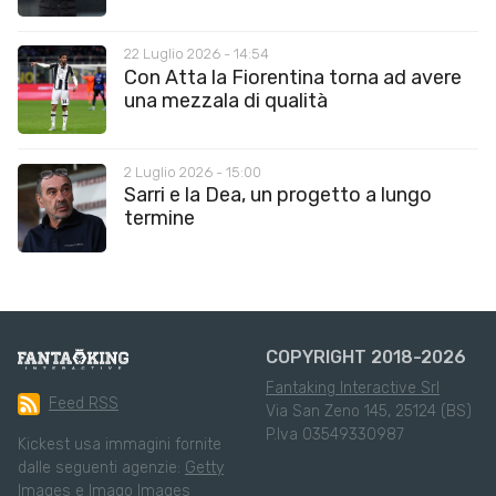
22 Luglio 2026 - 14:54
Con Atta la Fiorentina torna ad avere
una mezzala di qualità
2 Luglio 2026 - 15:00
Sarri e la Dea, un progetto a lungo
termine
COPYRIGHT 2018-2026
Fantaking Interactive Srl
Feed RSS
Via San Zeno 145, 25124 (BS)
P.Iva 03549330987
Kickest usa immagini fornite
dalle seguenti agenzie:
Getty
Images
e
Imago Images