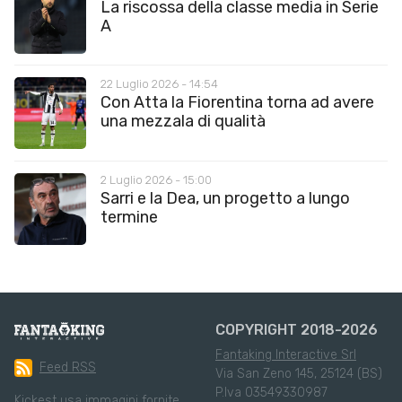
La riscossa della classe media in Serie
A
22 Luglio 2026 - 14:54
Con Atta la Fiorentina torna ad avere
una mezzala di qualità
2 Luglio 2026 - 15:00
Sarri e la Dea, un progetto a lungo
termine
COPYRIGHT 2018-2026
Fantaking Interactive Srl
Feed RSS
Via San Zeno 145, 25124 (BS)
P.Iva 03549330987
Kickest usa immagini fornite