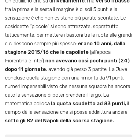
Un equilibrio che sa di
livellamento
, ma
verso il basso
:
tra la prima e la sesta il margine è di soli 5 punti e la
sensazione è che non esistano più partite scontate. Le
cosiddette “piccole” si sono attrezzate, soprattutto
tatticamente, per mettere i bastoni tra le ruote alle grandi
e ci riescono sempre più spesso:
erano 10 anni, dalla
stagione 2015/16 che le capoliste
(all’epoca
Fiorentina e Inter)
non avevano così pochi punti (24)
dopo 11 giornate
, avendo già perso 3 partite. La Juve
concluse quella stagione con una rimonta da 91 punti,
numeri impensabili visto che nessuna squadra ha ancora
dato la sensazione di poter prendere il largo. La
matematica colloca
la quota scudetto ad 83 punti,
il
campo dà la sensazione che si possa addirittura andare
sotto gli 82 del Napoli della scorsa stagione.