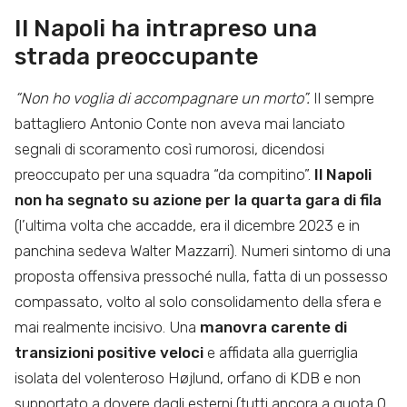
Il Napoli ha intrapreso una
strada preoccupante
“Non ho voglia di accompagnare un morto”.
Il sempre
battagliero Antonio Conte non aveva mai lanciato
segnali di scoramento così rumorosi, dicendosi
preoccupato per una squadra “da compitino”.
Il Napoli
non ha segnato su azione per la quarta gara di fila
(l’ultima volta che accadde, era il dicembre 2023 e in
panchina sedeva Walter Mazzarri). Numeri sintomo di una
proposta offensiva pressoché nulla, fatta di un possesso
compassato, volto al solo consolidamento della sfera e
mai realmente incisivo. Una
manovra carente di
transizioni positive veloci
e affidata alla guerriglia
isolata del volenteroso Højlund, orfano di KDB e non
supportato a dovere dagli esterni (tutti ancora a quota 0