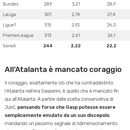
Bundes
289
3,21
28,9
LaLiga
301
2,74
27,4
Ligue1
315
2,92
26,3
PremierLeague
313
2,61
26,1
SerieA
244
2,22
22,2
All’Atalanta è mancato coraggio
Il coraggio, esattamente ciò che ha contraddistinto
l’Atalanta nell’era Gasperini, è quello che è mancato fin
qui all’Atalanta. A partire dalla scelta conservativa di
Jurić,
pensando forse che Gasp potesse essere
semplicemente emulato da un suo discepolo
,
mandando un pessimo segnale di ridimensionamento