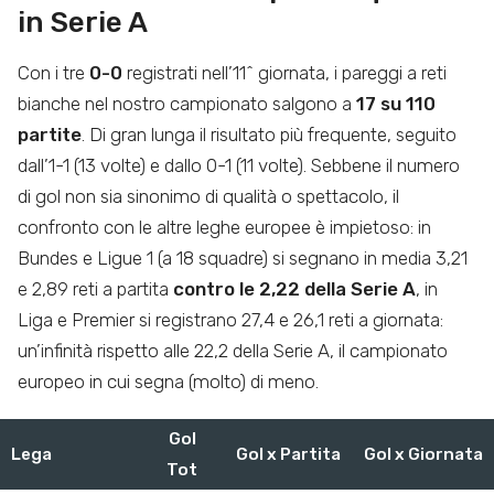
in Serie A
Con i tre
0-0
registrati nell’11^ giornata, i pareggi a reti
bianche nel nostro campionato salgono a
17 su 110
partite
. Di gran lunga il risultato più frequente, seguito
dall’1-1 (13 volte) e dallo 0-1 (11 volte). Sebbene il numero
di gol non sia sinonimo di qualità o spettacolo, il
confronto con le altre leghe europee è impietoso: in
Bundes e Ligue 1 (a 18 squadre) si segnano in media 3,21
e 2,89 reti a partita
contro le 2,22 della Serie A
, in
Liga e Premier si registrano 27,4 e 26,1 reti a giornata:
un’infinità rispetto alle 22,2 della Serie A, il campionato
europeo in cui segna (molto) di meno.
Gol
Lega
Gol x Partita
Gol x Giornata
Tot