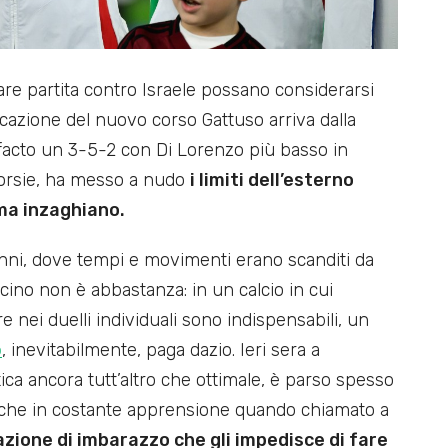
are partita contro Israele possano considerarsi
dicazione del nuovo corso Gattuso arriva dalla
e facto un 3-5-2 con Di Lorenzo più basso in
corsie, ha messo a nudo
i limiti dell’esterno
ma inzaghiano.
i anni, dove tempi e movimenti erano scanditi da
ancino non è abbastanza: in un calcio in cui
re nei duelli individuali sono indispensabili, un
o
, inevitabilmente, paga dazio. Ieri sera a
ca ancora tutt’altro che ottimale, è parso spesso
ltre che in costante apprensione quando chiamato a
azione di imbarazzo che gli impedisce di fare