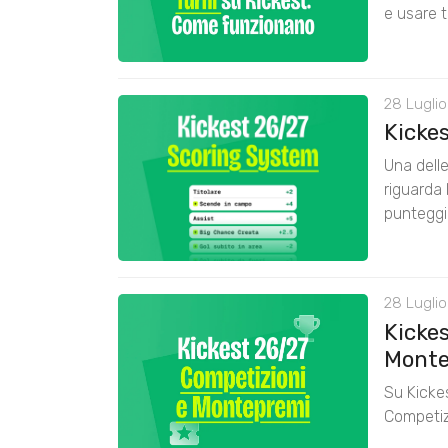
e usare t
28 Luglio
Kicke
Una delle
riguarda 
punteggi
28 Luglio
Kickes
Monte
Su Kickes
Competiz