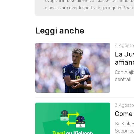
svogliati in fase difensiva. Classe '04, nonost
e analizzare eventi sportivi è gia inquantificabi
Leggi anche
4 Agosto
La Ju
affian
Con Alajb
centrali
3 Agosto
Come 
Su Kickes
Scopri co