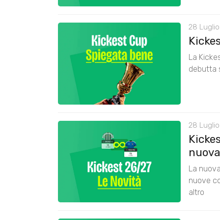
28 Luglio
Kicke
La Kickes
debutta 
28 Luglio
Kickes
nuova
La nuova 
nuove co
altro