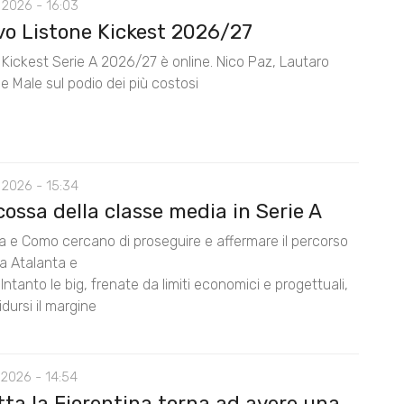
 2026 - 16:03
ovo Listone Kickest 2026/27
e Kickest Serie A 2026/27 è online. Nico Paz, Lautaro
e Male sul podio dei più costosi
 2026 - 15:34
cossa della classe media in Serie A
na e Como cercano di proseguire e affermare il percorso
da Atalanta e
Intanto le big, frenate da limiti economici e progettuali,
dursi il margine
 2026 - 14:54
tta la Fiorentina torna ad avere una