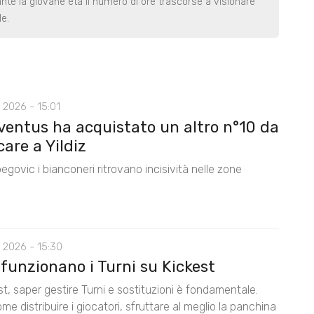
ante la giovane età il numero di ore trascorse a visionare
le.
 2026 - 15:01
ventus ha acquistato un altro n°10 da
care a Yildiz
egovic i bianconeri ritrovano incisività nelle zone
 2026 - 15:30
funzionano i Turni su Kickest
t, saper gestire Turni e sostituzioni è fondamentale.
me distribuire i giocatori, sfruttare al meglio la panchina