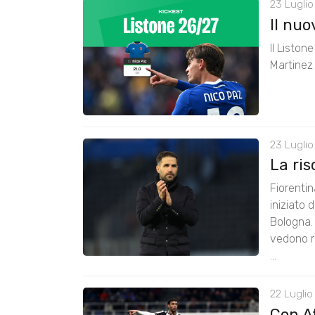
23 Luglio
Il nu
Il Liston
Martinez 
23 Luglio
La ris
Fiorenti
iniziato 
Bologna. 
vedono ri
...
22 Luglio
Con A