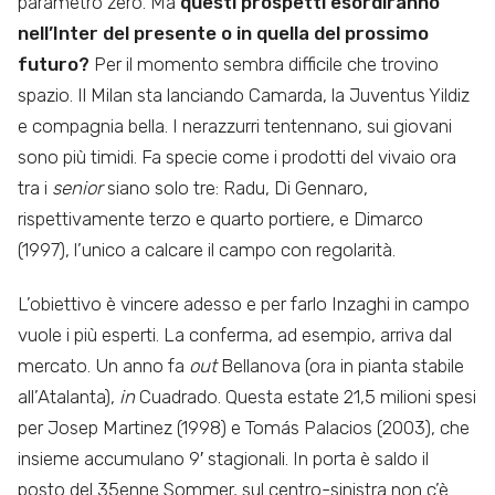
parametro zero. Ma
questi prospetti esordiranno
nell’Inter del presente o in quella del prossimo
futuro?
Per il momento sembra difficile che trovino
spazio. Il Milan sta lanciando Camarda, la Juventus Yildiz
e compagnia bella. I nerazzurri tentennano, sui giovani
sono più timidi. Fa specie come i prodotti del vivaio ora
tra i
senior
siano solo tre: Radu, Di Gennaro,
rispettivamente terzo e quarto portiere, e Dimarco
(1997), l’unico a calcare il campo con regolarità.
L’obiettivo è vincere adesso e per farlo Inzaghi in campo
vuole i più esperti. La conferma, ad esempio, arriva dal
mercato. Un anno fa
out
Bellanova (ora in pianta stabile
all’Atalanta),
in
Cuadrado. Questa estate 21,5 milioni spesi
per Josep Martinez (1998) e Tomás Palacios (2003), che
insieme accumulano 9′ stagionali. In porta è saldo il
posto del 35enne Sommer, sul centro-sinistra non c’è