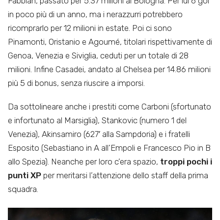
Fabbian, passato per 5.37 milioni al Bologna. Per lui 6 gol
in poco più di un anno, ma i nerazzurri potrebbero
ricomprarlo per 12 milioni in estate. Poi ci sono
Pinamonti, Oristanio e Agoumé, titolari rispettivamente di
Genoa, Venezia e Siviglia, ceduti per un totale di 28
milioni. Infine Casadei, andato al Chelsea per 14.86 milioni
più 5 di bonus, senza riuscire a imporsi.
Da sottolineare anche i prestiti come Carboni (sfortunato
e infortunato al Marsiglia), Stankovic (numero 1 del
Venezia), Akinsamiro (627′ alla Sampdoria) e i fratelli
Esposito (Sebastiano in A all’Empoli e Francesco Pio in B
allo Spezia). Neanche per loro c’era spazio,
troppi pochi i
punti XP
per meritarsi l’attenzione dello staff della prima
squadra.