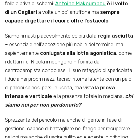
folle e priva di schemi:
Antoine Makoumbou
è il volto
di un Cagliari
a volte un po’ arruffone ma
sempre
capace di gettare il cuore oltre l’ostacolo
.
Siamo rimasti piacevolmente colpiti dalla
regia asciutta
– essenziale nell’accezione più nobile del termine, ma
sapientemente
coniugata alla lotta agonistica
, come
i dettami di Nicola impongono – fornita dal
centrocampista congolese. Il suo retaggio di spericolata
fiducia nei propri mezzi tecnici ritorna latente con un paio
di palloni spinosi persi in uscita, ma vista la
prova
intensa e verticale
e la presenza totale in mediana,
chi
siamo noi per non perdonarlo?
Sprezzante del pericolo ma anche diligente in fase di
gestione, capace di battagliare nel fango per recuperare
palloni ma anche di uscire pulito ed elegante in dribbling: