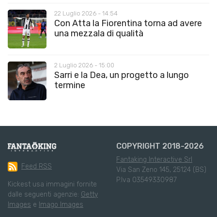
22 Luglio 2026 - 14:54
Con Atta la Fiorentina torna ad avere
una mezzala di qualità
2 Luglio 2026 - 15:00
Sarri e la Dea, un progetto a lungo
termine
COPYRIGHT 2018-2026
Fantaking Interactive Srl
Feed RSS
Via San Zeno 145, 25124 (BS)
P.Iva 03549330987
Kickest usa immagini fornite
dalle seguenti agenzie:
Getty
Images
e
Imago Images