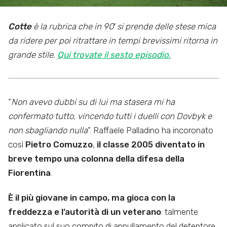
Cotte
è la rubrica che in 90′ si prende delle stese mica
da ridere per poi ritrattare in tempi brevissimi ritorna in
grande stile.
Qui trovate il sesto episodio
.
“
Non avevo dubbi su di lui ma stasera mi ha
confermato tutto, vincendo tutti i duelli con Dovbyk e
non sbagliando nulla
”. Raffaele Palladino ha incoronato
così
Pietro Comuzzo
,
il classe 2005 diventato in
breve tempo una colonna della difesa della
Fiorentina
.
È il più giovane in campo, ma gioca con la
freddezza e l’autorità di un veterano
: talmente
applicato sul suo compito di annullamento del detentore