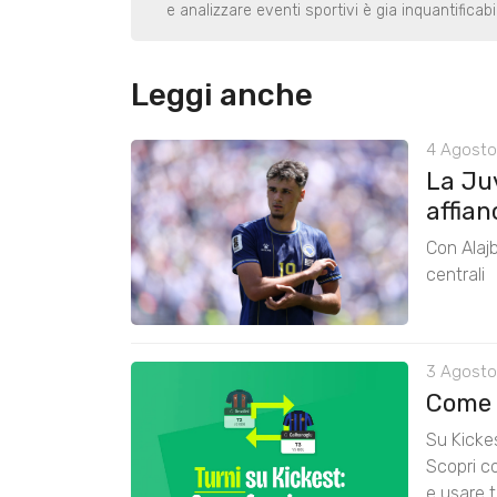
e analizzare eventi sportivi è gia inquantificabi
Leggi anche
4 Agosto
La Ju
affian
Con Alajb
centrali
3 Agosto
Come 
Su Kickes
Scopri co
e usare t