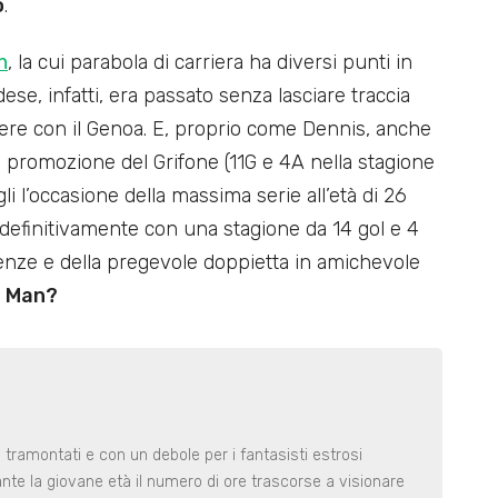
o
.
n
, la cui parabola di carriera ha diversi punti in
se, infatti, era passato senza lasciare traccia
ere con il Genoa. E, proprio come Dennis, anche
a promozione del Grifone (11G e 4A nella stagione
i l’occasione della massima serie all’età di 26
efinitivamente con una stagione da 14 gol e 4
idenze e della pregevole doppietta in amichevole
s Man?
 tramontati e con un debole per i fantasisti estrosi
ante la giovane età il numero di ore trascorse a visionare