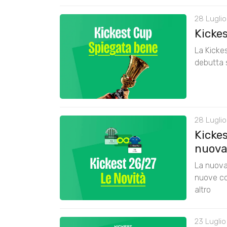
28 Luglio
Kicke
La Kickes
debutta 
28 Luglio
Kickes
nuova
La nuova 
nuove co
altro
23 Luglio