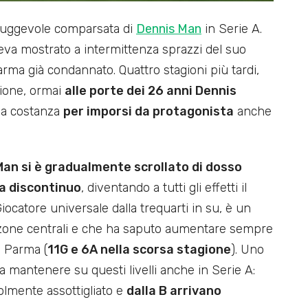
 sfuggevole comparsata di
Dennis Man
in Serie A.
eva mostrato a intermittenza sprazzi del suo
rma già condannato. Quattro stagioni più tardi,
zione, ormai
alle porte dei 26 anni Dennis
la costanza
per imporsi da protagonista
anche
Man si è gradualmente scrollato di dosso
ma discontinuo
, diventando a tutti gli effetti il
iocatore universale dalla trequarti in su, è un
 zone centrali e che ha saputo aumentare sempre
l Parma (
11G e 6A nella scorsa stagione
). Uno
mantenere su questi livelli anche in Serie A:
volmente assottigliato e
dalla B arrivano