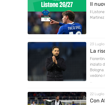
Il nu
Il Liston
Martinez 
23 Luglio
La ris
Fiorenti
iniziato 
Bologna. 
vedono ri
...
22 Luglio
Con A