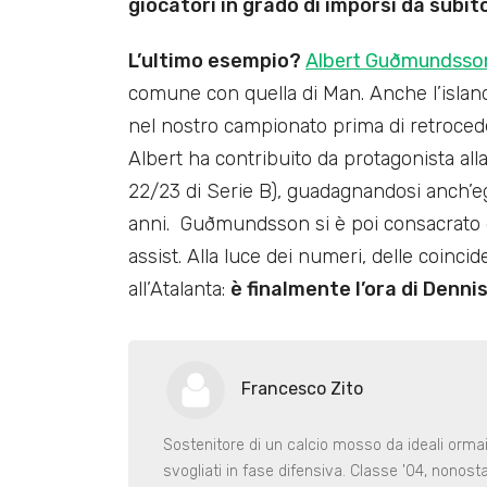
giocatori in grado di imporsi da subit
L’ultimo esempio?
Albert Guðmundsso
comune con quella di Man. Anche l’islande
nel nostro campionato prima di retroced
Albert ha contribuito da protagonista all
22/23 di Serie B), guadagnandosi anch’egl
anni. Guðmundsson si è poi consacrato d
assist. Alla luce dei numeri, delle coinc
all’Atalanta:
è finalmente l’ora di Denni
Francesco Zito
Sostenitore di un calcio mosso da ideali ormai
svogliati in fase difensiva. Classe '04, nonost