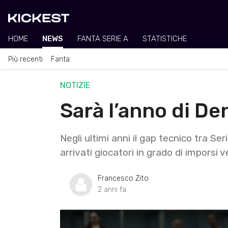
HOME
NEWS
FANTA SERIE A
STATISTICHE
Più recenti
Fanta
NOTIZIE
Sarà l’anno di D
Negli ultimi anni il gap tecnico tra Ser
arrivati giocatori in grado di imporsi
Francesco Zito
2 anni fa