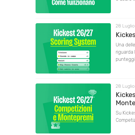
28 Luglio
Kicke
Una delle
riguarda 
punteggi
28 Luglio
Kickes
Monte
Su Kickes
Competiz