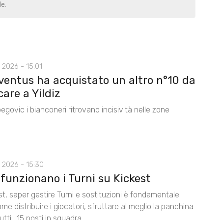
le.
 2026 - 15:01
ventus ha acquistato un altro n°10 da
care a Yildiz
egovic i bianconeri ritrovano incisività nelle zone
 2026 - 15:30
funzionano i Turni su Kickest
t, saper gestire Turni e sostituzioni è fondamentale.
me distribuire i giocatori, sfruttare al meglio la panchina
utti i 15 posti in squadra.