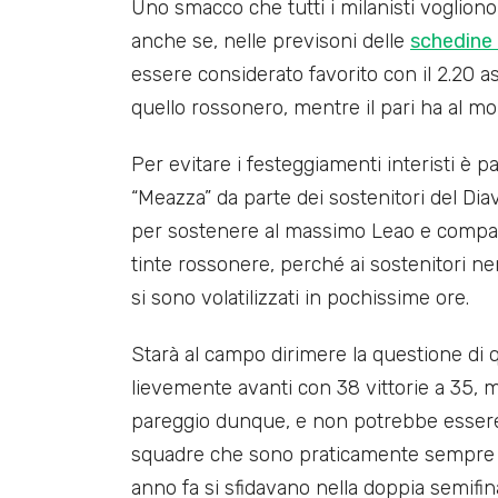
Uno smacco che tutti i milanisti voglion
anche se, nelle previsoni delle
schedine 
essere considerato favorito con il 2.20 a
quello rossonero, mentre il pari ha al m
Per evitare i festeggiamenti interisti è p
“Meazza” da parte dei sostenitori del Diavo
per sostenere al massimo Leao e compagn
tinte rossonere, perché ai sostenitori n
si sono volatilizzati in pochissime ore.
Starà al campo dirimere la questione di 
lievemente avanti con 38 vittorie a 35, me
pareggio dunque, e non potrebbe essere
squadre che sono praticamente sempre ai
anno fa si sfidavano nella doppia semifi