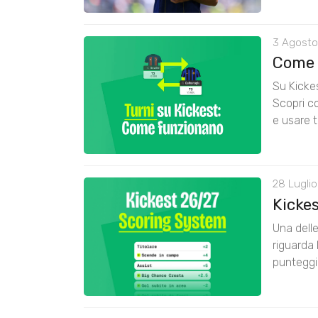
3 Agosto
Come 
Su Kickes
Scopri co
e usare t
28 Luglio
Kicke
Una delle
riguarda 
punteggi