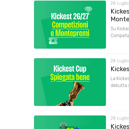
28 Luglio
Kickes
Monte
Su Kickes
Competiz
28 Luglio
Kicke
La Kickes
debutta 
28 Luglio
Kickes