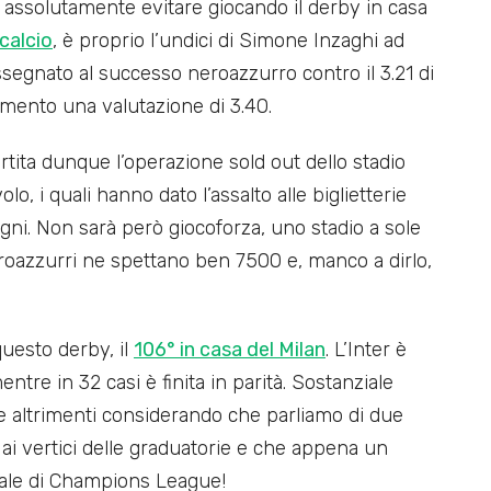
o assolutamente evitare giocando il derby in casa
calcio
, è proprio l’undici di Simone Inzaghi ad
ssegnato al successo neroazzurro contro il 3.21 di
omento una valutazione di 3.40.
artita dunque l’operazione sold out dello stadio
lo, i quali hanno dato l’assalto alle biglietterie
i. Non sarà però giocoforza, uno stadio a sole
eroazzurri ne spettano ben 7500 e, manco a dirlo,
questo derby, il
106° in casa del Milan
. L’Inter è
ntre in 32 casi è finita in parità. Sostanziale
 altrimenti considerando che parliamo di due
 vertici delle graduatorie e che appena un
nale di Champions League!