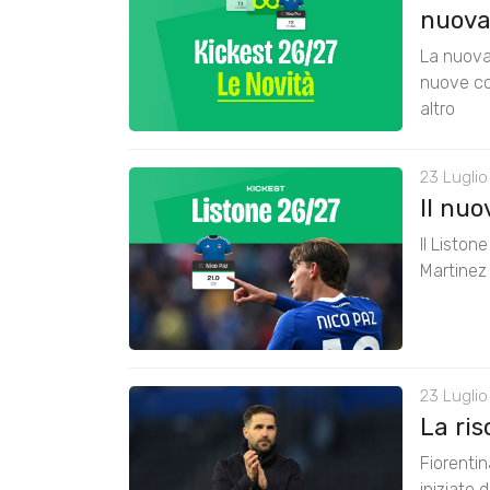
nuova
La nuova 
nuove co
altro
23 Luglio
Il nu
Il Liston
Martinez 
23 Luglio
La ris
Fiorenti
iniziato 