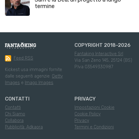
termine
COPYRIGHT 2018-2026
Fantaking Interactive Srl
Feed RSS
Via San Zeno 145, 25124 (BS)
P.Iva 03549330987
Kickest usa immagini fornite
dalle seguenti agenzie:
Getty
Images
e
Imago Images
CONTATTI
PRIVACY
Contatti
Impostazioni Cookie
Chi Siamo
Cookie Policy
Collabora
Privacy
Pubblicità: Adkaora
Termini e Condizioni