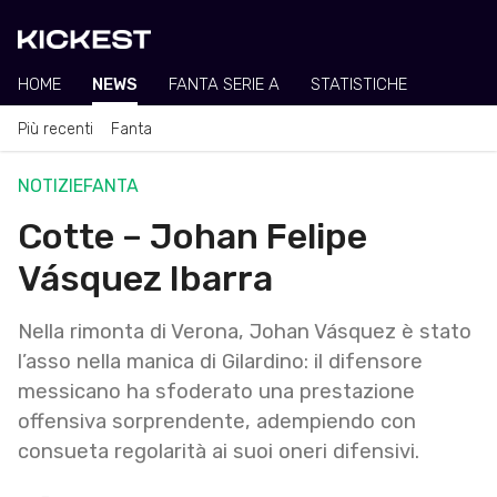
HOME
NEWS
FANTA SERIE A
STATISTICHE
Più recenti
Fanta
NOTIZIE
FANTA
Cotte – Johan Felipe
Vásquez Ibarra
Nella rimonta di Verona, Johan Vásquez è stato
l’asso nella manica di Gilardino: il difensore
messicano ha sfoderato una prestazione
offensiva sorprendente, adempiendo con
consueta regolarità ai suoi oneri difensivi.