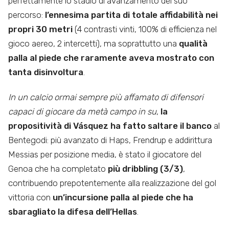
perfettamente lo stadio di avanzamento del suo
percorso:
l’ennesima partita di totale affidabilità nei
propri 30 metri
(4 contrasti vinti, 100% di efficienza nel
gioco aereo, 2 intercetti), ma soprattutto una
qualità
palla al piede che raramente aveva mostrato con
tanta disinvoltura
.
In un calcio ormai sempre più affamato di difensori
capaci di giocare da metà campo in su
,
la
propositività di Vásquez ha fatto saltare il banco
al
Bentegodi: più avanzato di Haps, Frendrup e addirittura
Messias per posizione media, è stato il giocatore del
Genoa che ha completato
più dribbling (3/3)
,
contribuendo prepotentemente alla realizzazione del gol
vittoria con
un’incursione palla al piede che ha
sbaragliato la difesa dell’Hellas
.