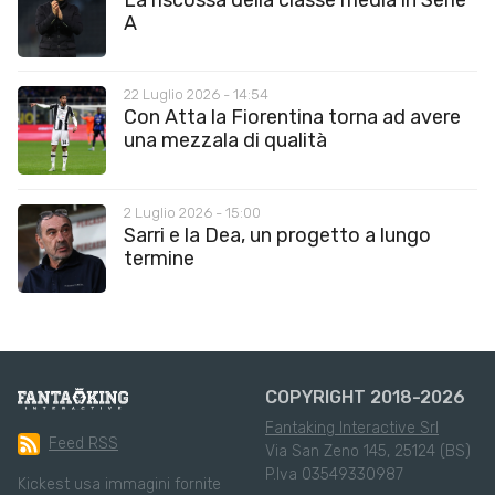
A
22 Luglio 2026 - 14:54
Con Atta la Fiorentina torna ad avere
una mezzala di qualità
2 Luglio 2026 - 15:00
Sarri e la Dea, un progetto a lungo
termine
COPYRIGHT 2018-2026
Fantaking Interactive Srl
Feed RSS
Via San Zeno 145, 25124 (BS)
P.Iva 03549330987
Kickest usa immagini fornite