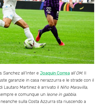
s Sanchez all’Inter e
Joaquin Correa
all’
OM
. Il
ste garanzie in casa nerazzurra e le strade con il
i Lautaro Martinez è arrivato il
Niño Maravilla
,
i è sempre e comunque un
leone in gabbia
.
neanche sulla Costa Azzurra sta riuscendo a