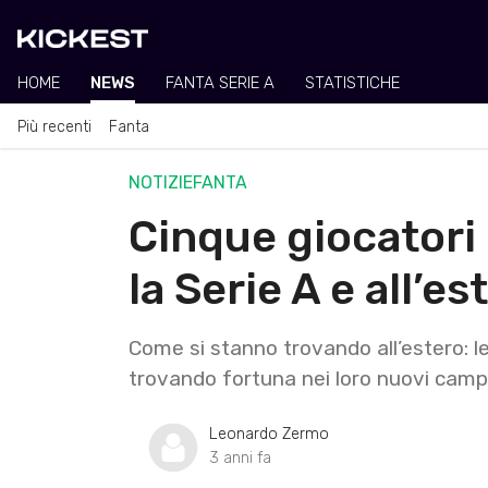
HOME
NEWS
FANTA SERIE A
STATISTICHE
Più recenti
Fanta
NOTIZIE
FANTA
Cinque giocatori
la Serie A e all’e
Come si stanno trovando all’estero: l
trovando fortuna nei loro nuovi camp
Leonardo Zermo
3 anni fa