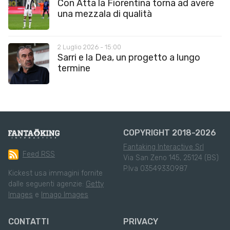
Con Atta la Fiorentina torna ad avere
una mezzala di qualità
2 Luglio 2026 - 15:00
Sarri e la Dea, un progetto a lungo
termine
COPYRIGHT 2018-2026
Fantaking Interactive Srl
Feed RSS
Via San Zeno 145, 25124 (BS)
P.Iva 03549330987
Kickest usa immagini fornite
dalle seguenti agenzie:
Getty
Images
e
Imago Images
CONTATTI
PRIVACY