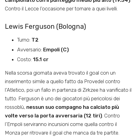
campionato con il punteggio medio più alto (19.34)
.
Contro il Lecce l’occasione per tornare a quei livelli.
Lewis Ferguson (Bologna)
Turno:
T2
Avversario:
Empoli (C)
Costo:
15.1 cr
Nella scorsa giornata aveva trovato il goal con un
inserimento simile a quello fatto da Provedel contro
l’Atletico, poi un fallo in partenza di Zirkzee ha vanificato il
tutto. Ferguson è uno dei giocatori più pericolosi dei
rossoblù,
nessun suo compagno ha calciato più
volte verso la porta avversaria (12 tiri)
. Contro
l’Empoli serviranno incursioni come quella contro il
Monza per ritrovare il goal che manca da tre partite.