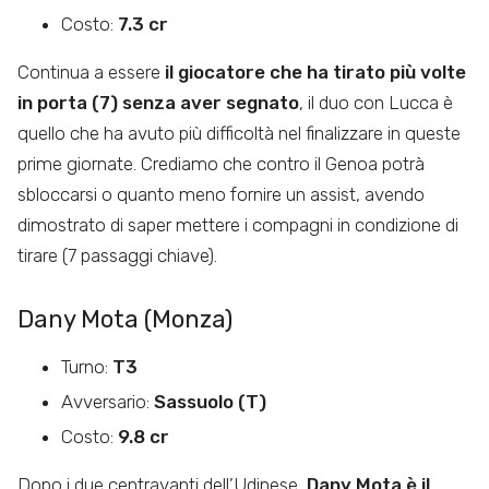
Costo:
7.3 cr
Continua a essere
il giocatore che ha tirato più volte
in porta (7) senza aver segnato
, il duo con Lucca è
quello che ha avuto più difficoltà nel finalizzare in queste
prime giornate. Crediamo che contro il Genoa potrà
sbloccarsi o quanto meno fornire un assist, avendo
dimostrato di saper mettere i compagni in condizione di
tirare (7 passaggi chiave).
Dany Mota (Monza)
Turno:
T3
Avversario:
Sassuolo (T)
Costo:
9.8 cr
Dopo i due centravanti dell’Udinese,
Dany Mota è il