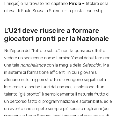
Enrique) e ha trovato nel capitano
Pirola
– titolare della
difesa di Paulo Sousa a Salerno – la giusta leadership.
L’U21 deve riuscire a formare
giocatori pronti per la Nazionale
Nell’epoca del “tutto e subito”, non fa quasi più effetto
vedere un sedicenne come Lamine Yamal debuttare con
una tale
nonchalance
con la maglia della
Selección
. Ma
in sistemi di formazione efficienti, in cui i giovani si
allenano nelle migliori strutture e vengono seguiti nella
loro crescita anche fuori dal campo, l’esplosione di un
talento “già pronto” è semplicemente il naturale frutto di
un percorso fatto di programmazione e sostenibilità, ed è
un evento che si ripete sempre più spesso negli anni (per
rimanere in tema Spagna, basti pensare al susseguirsi di