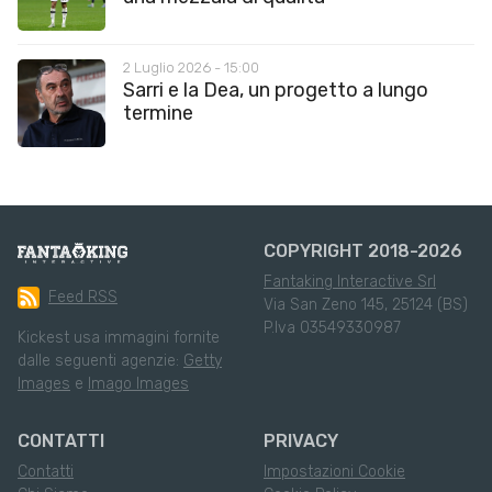
2 Luglio 2026 - 15:00
Sarri e la Dea, un progetto a lungo
termine
COPYRIGHT 2018-2026
Fantaking Interactive Srl
Feed RSS
Via San Zeno 145, 25124 (BS)
P.Iva 03549330987
Kickest usa immagini fornite
dalle seguenti agenzie:
Getty
Images
e
Imago Images
CONTATTI
PRIVACY
Contatti
Impostazioni Cookie