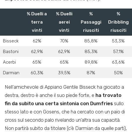
% Duelli a
% Duelli
%
%
terra
aerei
Passaggi
Dribbling
vinti
vinti
riusciti
riusciti
Bisseck
62%
70%
85,8%
53,3%
Bastoni
62,9%
62,9%
85,3%
57,1%
Acerbi
65%
65%
89,8%
63,6%
Darmian
60,3%
39,5%
87%
50%
Nell’amichevole di Appiano Gentile Bisseck ha giocato a
destra, destro è anche il suo piede forte, e
ha trovato
fin da subito una certa sintonia con Dumfries
sullo
stesso lato e con Gosens, che ha cercato con un paio di
cross sul secondo palo rivelando un’altra sua capacità.
Non partirà subito da titolare (c’è Darmian da quelle parti),