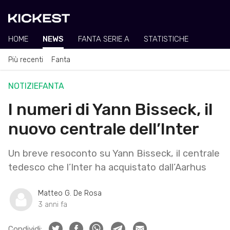
HOME
NEWS
FANTA SERIE A
STATISTICHE
Più recenti
Fanta
NOTIZIE
FANTA
I numeri di Yann Bisseck, il
nuovo centrale dell’Inter
Un breve resoconto su Yann Bisseck, il centrale
tedesco che l’Inter ha acquistato dall’Aarhus
Matteo G. De Rosa
3 anni fa
Condividi: