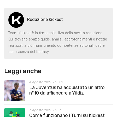
Redazione Kickest
Team Kickest è la firma collettiva della nostra redazione.
Qui trovano spazio guide, analisi, approfondimenti e notizie
realizzati a più mani, unendo competenze editoriali, dati e
conoscenza del fantasy.
Leggi anche
4 Agosto 2026 - 15:01
La Juventus ha acquistato un altro
n°10 da affiancare a Yildiz
3 Agosto 2026 - 15:30
Come funzionano i Turni su Kickest