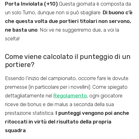
Porta Inviolata (+10)
Questa giornata è composta da
un solo Turno, dunque non si può sbagliare.
Di buono c’è
che questa volta due portieri titolari non servono,
ne basta uno
. Noi ve ne suggeriremo due, a voi la
scelta!
Come viene calcolato il punteggio di un
portiere?
Essendo l’inizio del campionato, occorre fare le dovute
premesse (in particolare per i novellini). Come spiegato
dettagliatamente nel
Regolamento
, ogni giocatore
riceve dei bonus e dei malus a seconda della sua
prestazione statistica.
I punteggi vengono poi anche
ritoccati in virtù del risultato della propria
squadra
.