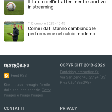
Il futuro dell’intrattenimento sportivo
in streaming
11 Dicembre 2025 - 15:45
Come i dati stanno cambiando le
performance nel calcio moderno
COPYRIGHT 2018-2026
Fantaking Interactive Srl
Feed RSS
Via San Zeno 145, 25124 (BS)
P.Iva 03549330987
Kickest usa immagini fornite
dalle seguenti agenzie:
Getty
Images
e
Imago Images
CONTATTI
PRIVACY