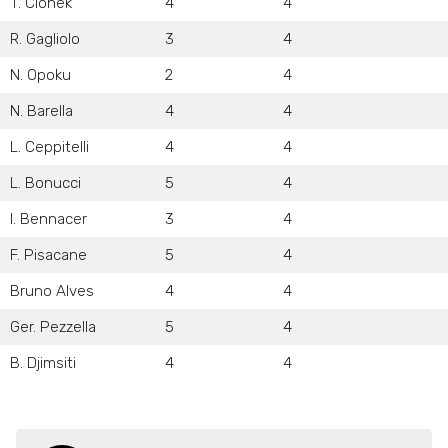
T. Cionek
4
4
R. Gagliolo
3
4
N. Opoku
2
4
N. Barella
4
4
L. Ceppitelli
4
4
L. Bonucci
5
4
I. Bennacer
3
4
F. Pisacane
5
4
Bruno Alves
4
4
Ger. Pezzella
5
4
B. Djimsiti
4
4