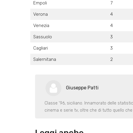
Empoli
7
Verona
4
Venezia
4
Sassuolo
3
Cagliari
3
Salernitana
2
Giuseppe Patti
Classe '96, siciliano. Innamorato delle statist
cinema e serie tv, oltre che di tutto quello ch
Leggi anche