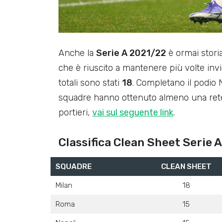
Anche la
Serie A 2021/22
è ormai storia
che è riuscito a mantenere più volte invio
totali sono stati
18
. Completano il podio N
squadre hanno ottenuto almeno una rete i
portieri,
vai sul seguente link
.
Classifica Clean Sheet Serie 
SQUADRE
CLEAN SHEET
Milan
18
Roma
15