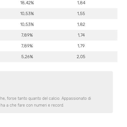
18,42%
1,84
10,53%
1,55
10,53%
1,82
7,89%
1,74
7,89%
1,79
5,26%
2,05
iche, forse tanto quanto del calcio. Appassionato di
e ha a che fare con numeri e record.