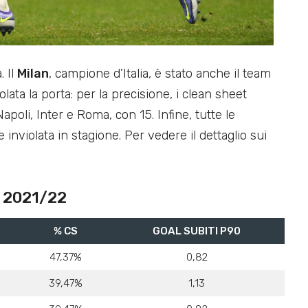
. Il
Milan
, campione d’Italia, è stato anche il team
lata la porta: per la precisione, i clean sheet
apoli, Inter e Roma, con 15. Infine, tutte le
nviolata in stagione. Per vedere il dettaglio sui
A 2021/22
% CS
GOAL SUBITI P90
47,37%
0,82
39,47%
1,13