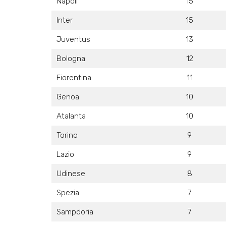
Napoli
15
Inter
15
Juventus
13
Bologna
12
Fiorentina
11
Genoa
10
Atalanta
10
Torino
9
Lazio
9
Udinese
8
Spezia
7
Sampdoria
7