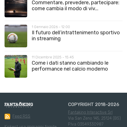
Commentare, prevedere, partecipare:
come cambia il modo di viv...
1 Gennaio 2026 - 12:00
Il futuro dell’intrattenimento sportivo
in streaming
11 Dicembre 2025 - 15:45
Come i dati stanno cambiando le
performance nel calcio moderno
COPYRIGHT 2018-2026
Fantaking Interactive Srl
Feed RSS
Via San Zeno 145, 25124 (BS)
P.Iva 03549330987
Kickest usa immagini fornite