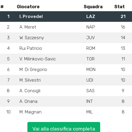
#
Giocatore
Squadra
Stat
1
I. Provedel
LAZ
21
2
A. Meret
NAP
16
3
W. Szczesny
JUV
14
4
Rui Patricio
ROM
13
5
V. Milinkovic-Savic
TOR
11
6
M. Di Gregorio
MON
10
7
M. Silvestri
UDI
10
8
A. Consigli
SAS
9
9
A. Onana
INT
8
10
M. Maignan
MIL
8
Vai alla classifica completa