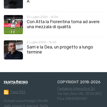
A
22 Luglio 2026 - 14:54
Con Atta la Fiorentina torna ad avere
una mezzala di qualità
2 Luglio 2026 - 15:00
Sarri e la Dea, un progetto a lungo
termine
COPYRIGHT 2018-2026
Fantaking Interactive Srl
Feed RSS
Via San Zeno 145, 25124 (BS)
P.Iva 03549330987
Kickest usa immagini fornite
dalle seguenti agenzie:
Getty