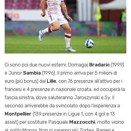
Ci sono poi due nuovi esterni: Domagaj
Bradaric
(1999)
e Junior
Sambia
(1996). Il primo arriva per 5 milioni di
euro (più bonus) dal
Lille
, con 76 presenze all’attivo per i
francesi e 4 presenze in nazionale croata, ed occuperà la
fascia sinistra, dove saluteranno Jaroszynski e Sy. Il
secondo arriverebbe da svincolato dopo l’esperienza a
Montpellier
(139 presenze in Ligue 1, con 4 gol e 13
assist) per sostituire Pasquale
Mazzocchi
, molto vicino
al
solito
Monza. Non ci saranno più Zortea, Ranieri e