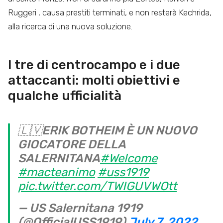
Ruggeri , causa prestiti terminati, e non resterà Kechrida,
alla ricerca di una nuova soluzione.
I tre di centrocampo e i due
attaccanti: molti obiettivi e
qualche ufficialità
🇱🇻ERIK BOTHEIM È UN NUOVO
GIOCATORE DELLA
SALERNITANA
#Welcome
#macteanimo
#uss1919
pic.twitter.com/TWIGUVWOtt
— US Salernitana 1919
(@OfficialUSS1919)
July 7, 2022