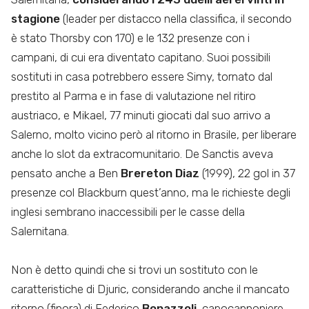
stagione
(leader per distacco nella classifica, il secondo
è stato Thorsby con 170) e le 132 presenze con i
campani, di cui era diventato capitano. Suoi possibili
sostituti in casa potrebbero essere Simy, tornato dal
prestito al Parma e in fase di valutazione nel ritiro
austriaco, e Mikael, 77 minuti giocati dal suo arrivo a
Salerno, molto vicino però al ritorno in Brasile, per liberare
anche lo slot da extracomunitario. De Sanctis aveva
pensato anche a Ben
Brereton Diaz
(1999), 22 gol in 37
presenze col Blackburn quest’anno, ma le richieste degli
inglesi sembrano inaccessibili per le casse della
Salernitana.
Non è detto quindi che si trovi un sostituto con le
caratteristiche di Djuric, considerando anche il mancato
ritorno (finora) di Federico
Bonazzoli
, capocannoniere