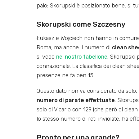
palo: Skorupski è posizionato bene, si tu
Skorupski come Szczesny
Łukasz e Wojciech non hanno in comune s
Roma, ma anche il numero di
clean she
si vede
nel nostro tabellone
. Skorupski 
connazionale. La classifica dei clean she
presenze ne fa ben 15.
Questo dato non va considerato da solo,
numero di parate effettuate
. Skorup
solo di Vicario con 129 (che però di cle
lo stesso numero di reti inviolate, ha eff
Pronto per una grande?