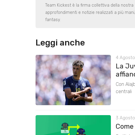
Team Kickest è la firma collettiva della nostra 
approfondimenti e notizie realizzati a più man
fantasy.
Leggi anche
4 Agosto
La Ju
affian
Con Alajb
centrali
3 Agosto
Come 