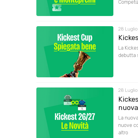
Competiz
28 Luglio
Kicke
La Kickes
debutta 
28 Luglio
Kickes
nuova
La nuova 
nuove co
altro