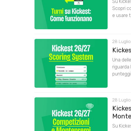
Su Kickes
Scopri co
e usare t
28 Luglio
Kicke
Una delle
riguarda 
punteggi
28 Luglio
Kickes
Monte
Su Kickes