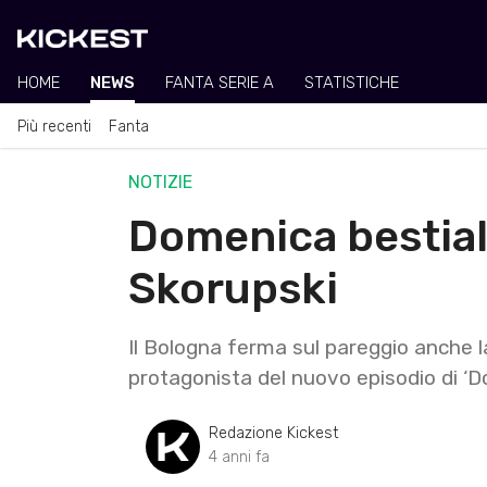
HOME
NEWS
FANTA SERIE A
STATISTICHE
Più recenti
Fanta
NOTIZIE
Domenica bestial
Skorupski
Il Bologna ferma sul pareggio anche la
protagonista del nuovo episodio di ‘D
Redazione Kickest
4 anni fa