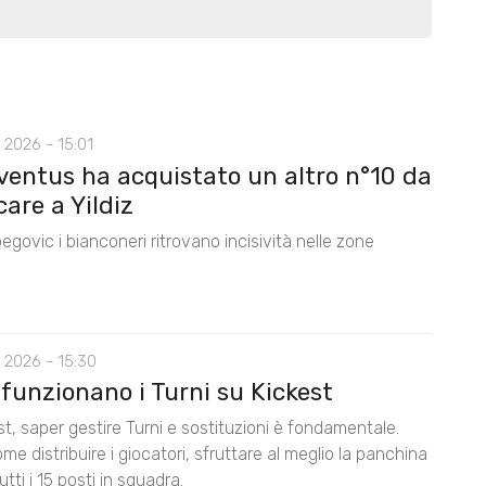
 2026 - 15:01
ventus ha acquistato un altro n°10 da
care a Yildiz
egovic i bianconeri ritrovano incisività nelle zone
 2026 - 15:30
funzionano i Turni su Kickest
t, saper gestire Turni e sostituzioni è fondamentale.
me distribuire i giocatori, sfruttare al meglio la panchina
utti i 15 posti in squadra.