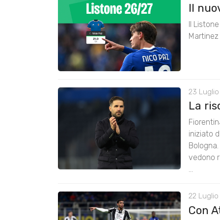
Il nu
Il Liston
Martinez 
23 Luglio
La ris
Fiorenti
iniziato 
Bologna. 
vedono ri
...
22 Luglio
Con A