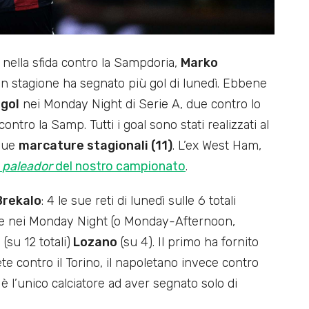
 nella sfida contro la Sampdoria,
Marko
 in stagione ha segnato più gol di lunedì. Ebbene
 gol
nei Monday Night di Serie A, due contro lo
ontro la Samp. Tutti i goal sono stati realizzati al
sue
marcature stagionali (11)
. L’ex West Ham,
l
paleador
del nostro campionato
.
Brekalo
: 4 le sue reti di lunedì sulle 6 totali
 tre nei Monday Night (o Monday-Afternoon,
o
(su 12 totali)
Lozano
(su 4). Il primo ha fornito
e contro il Torino, il napoletano invece contro
 è l’unico calciatore ad aver segnato solo di