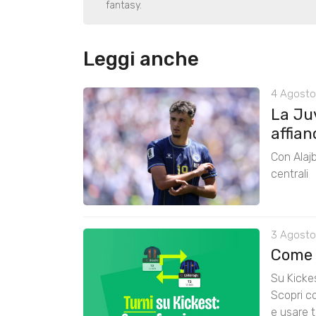
fantasy.
Leggi anche
4 Agosto
La Ju
affian
Con Alajb
centrali
3 Agosto
Come 
Su Kickes
Scopri co
e usare t