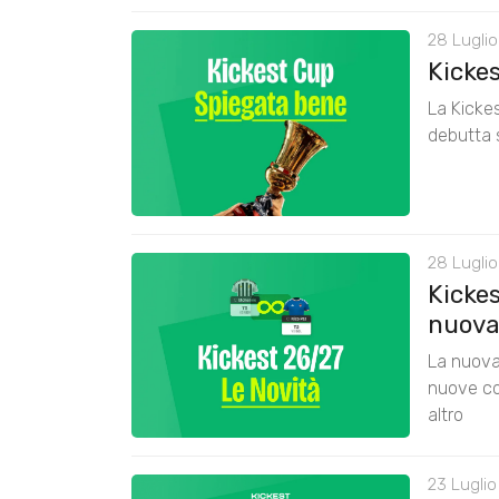
28 Luglio
Kicke
La Kickes
debutta 
28 Luglio
Kickes
nuova
La nuova 
nuove co
altro
23 Luglio