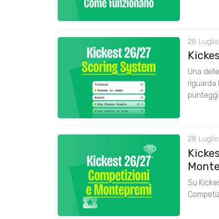
28 Luglio
Kicke
Una delle
riguarda 
punteggi
28 Luglio
Kickes
Monte
Su Kickes
Competiz