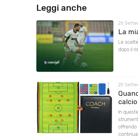
Leggi anche
26 Sette
La mia
Le scelte
dopo il r
20 Sette
Quando
calcio
In quest
strumenti
offrendo
continua 