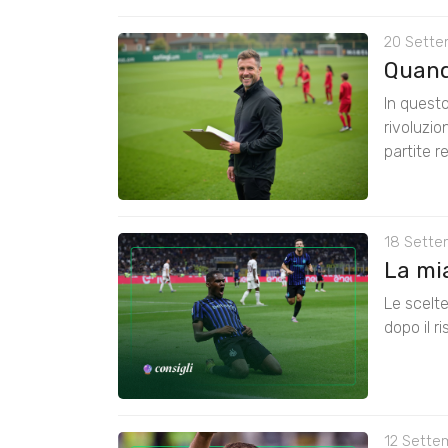
20 Sette
Quando
In questo
rivoluzio
partite re
18 Sette
La mia
Le scelte
dopo il r
12 Sette