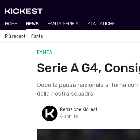
HOME
NEWS
FANTA SERIE A
STATISTICHE
Più recenti
Fanta
FANTA
Serie A G4, Consig
Dopo la pausa nazionale si torna con i 
della nostra squadra.
Redazione Kickest
6 anni fa