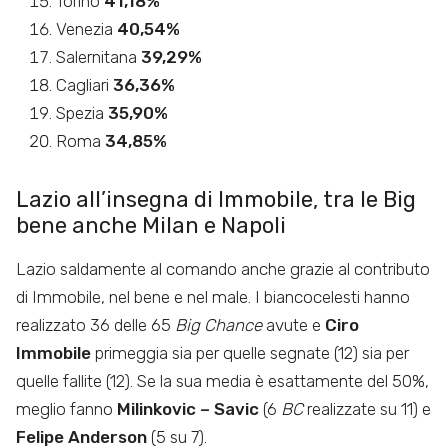
Torino
41,18%
Venezia
40,54%
Salernitana
39,29%
Cagliari
36,36%
Spezia
35,90%
Roma
34,85%
Lazio all’insegna di Immobile, tra le Big
bene anche Milan e Napoli
Lazio saldamente al comando anche grazie al contributo
di Immobile, nel bene e nel male. I biancocelesti hanno
realizzato 36 delle 65
Big Chance
avute e
Ciro
Immobile
primeggia sia per quelle segnate (12) sia per
quelle fallite (12). Se la sua media è esattamente del 50%,
meglio fanno
Milinkovic – Savic
(6
BC
realizzate su 11) e
Felipe Anderson
(5 su 7).