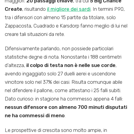
maggiori.
20 passaggi chiave
, tra cui
5 Big Chance
Create
, risultando
il migliore dei sardi
. In termini P90,
tra i difensori con almeno 15 partite da titolare, solo
Zappacosta, Cuadrado e Karsdorp fanno meglio di lui nel
creare tali situazioni da rete.
Difensivamente parlando, non possiede particolari
statistiche degne di nota. Nonostante i 188 centimetri
d’altezza,
il colpo di testa non è nelle sue corde
,
avendo ingaggiato solo 27 duelli aerei e uscendone
vincitore solo nel 37% dei casi. Risulta comunque abile
nel difendere il pallone, come attestano i 25 falli subiti.
Dato curioso: in stagione ha commesso appena 4 falli:
nessun difensore con almeno 700 minuti disputati
ne ha commessi di meno
.
Le prospettive di crescita sono molto ampie, in