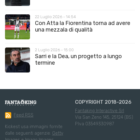
22 Luglio 2026 - 14:54
Con Atta la Fiorentina torna ad avere
una mezzala di qualità
2 Luglio 2026 - 15:00
Sarri e la Dea, un progetto a lungo
termine
COPYRIGHT 2018-2026
Fantaking Interactive Srl
Feed RSS
Via San Zeno 145, 25124 (BS)
P.Iva 03549330987
Kickest usa immagini fornite
dalle seguenti agenzie:
Getty
Images
e
Imago Images