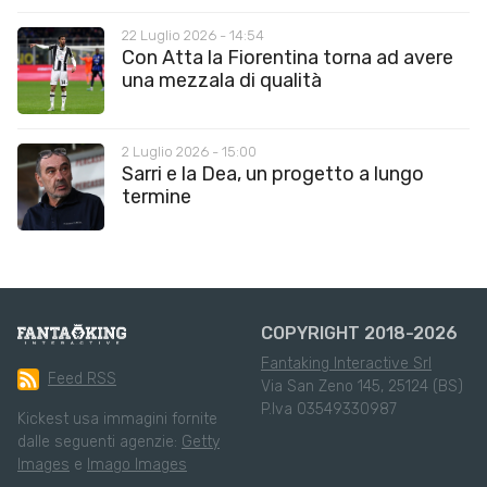
22 Luglio 2026 - 14:54
Con Atta la Fiorentina torna ad avere
una mezzala di qualità
2 Luglio 2026 - 15:00
Sarri e la Dea, un progetto a lungo
termine
COPYRIGHT 2018-2026
Fantaking Interactive Srl
Feed RSS
Via San Zeno 145, 25124 (BS)
P.Iva 03549330987
Kickest usa immagini fornite
dalle seguenti agenzie:
Getty
Images
e
Imago Images