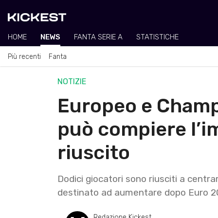
HOME
NEWS
FANTA SERIE A
STATISTICHE
Più recenti
Fanta
NOTIZIE
Europeo e Champ
può compiere l’im
riuscito
Dodici giocatori sono riusciti a cen
destinato ad aumentare dopo Euro 
Redazione Kickest