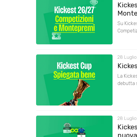
Kickes
Monte
Su Kickes
Competiz
28 Luglio
Kicke
La Kickes
debutta 
28 Luglio
Kickes
nuova