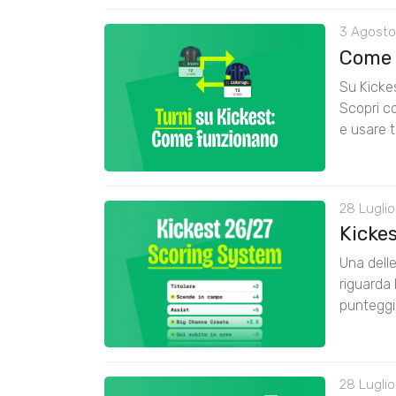
3 Agosto
Come 
Su Kickes
Scopri co
e usare t
28 Luglio
Kicke
Una delle
riguarda 
punteggi
28 Luglio