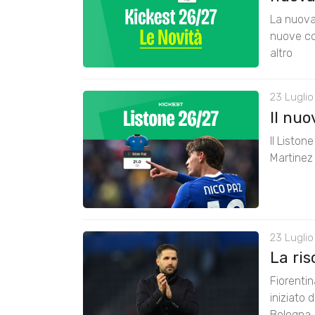
La nuova 
nuove co
altro
23 Luglio
Il nu
Il Liston
Martinez 
23 Luglio
La ris
Fiorenti
iniziato 
Bologna. 