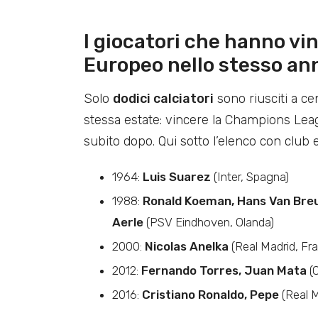
I giocatori che hanno v
Europeo
nello stesso an
Solo
dodici calciatori
sono riusciti a ce
stessa estate: vincere la Champions Lea
subito dopo. Qui sotto l’elenco con club 
1964:
Luis Suarez
(Inter, Spagna)
1988:
Ronald Koeman, Hans Van Breu
Aerle
(PSV Eindhoven, Olanda)
2000:
Nicolas Anelka
(Real Madrid, Fra
2012:
Fernando Torres, Juan Mata
(C
2016:
Cristiano Ronaldo, Pepe
(Real M