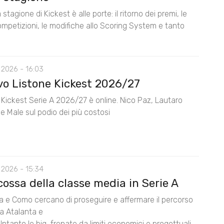
stagione di Kickest è alle porte: il ritorno dei premi, le
mpetizioni, le modifiche allo Scoring System e tanto
 2026 - 16:03
ovo Listone Kickest 2026/27
e Kickest Serie A 2026/27 è online. Nico Paz, Lautaro
e Male sul podio dei più costosi
 2026 - 15:34
cossa della classe media in Serie A
na e Como cercano di proseguire e affermare il percorso
da Atalanta e
Intanto le big, frenate da limiti economici e progettuali,