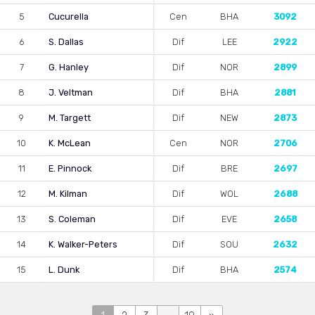
5
Cucurella
Cen
BHA
3092
6
S. Dallas
Dif
LEE
2922
7
G. Hanley
Dif
NOR
2899
8
J. Veltman
Dif
BHA
2881
9
M. Targett
Dif
NEW
2873
10
K. McLean
Cen
NOR
2706
11
E. Pinnock
Dif
BRE
2697
12
M. Kilman
Dif
WOL
2688
13
S. Coleman
Dif
EVE
2658
14
K. Walker-Peters
Dif
SOU
2632
15
L. Dunk
Dif
BHA
2574