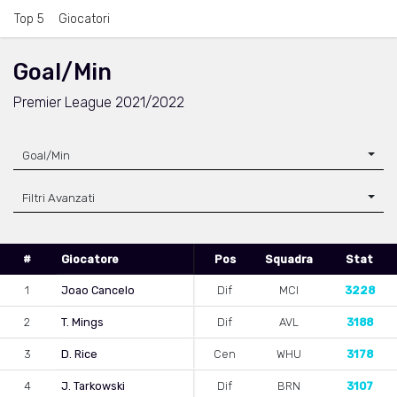
Top 5
Giocatori
Goal/Min
Premier League 2021/2022
Goal/Min
Filtri Avanzati
#
Giocatore
Pos
Squadra
Stat
1
Joao Cancelo
Dif
MCI
3228
2
T. Mings
Dif
AVL
3188
3
D. Rice
Cen
WHU
3178
4
J. Tarkowski
Dif
BRN
3107