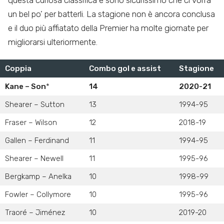
questa curiosa classifica e sono sicurissimo che ci vorrà
un bel po’ per batterli. La stagione non è ancora conclusa
e il duo più affiatato della Premier ha molte giornate per
migliorarsi ulteriormente.
Coppia
Combo gol e assist
Stagione
Kane – Son
*
14
2020-21
Shearer – Sutton
13
1994-95
Fraser – Wilson
12
2018-19
Gallen – Ferdinand
11
1994-95
Shearer – Newell
11
1995-96
Bergkamp – Anelka
10
1998-99
Fowler – Collymore
10
1995-96
Traoré – Jiménez
10
2019-20