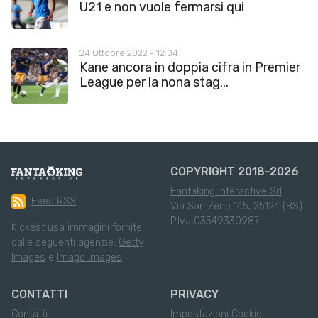
U21 e non vuole fermarsi qui
24 Ottobre 2022 - 12:04
Kane ancora in doppia cifra in Premier
League per la nona stag...
COPYRIGHT 2018-2026
Fantaking Interactive Srl
Feed RSS
Via San Zeno 145, 25124 (BS)
P.Iva 03549330987
Kickest usa immagini fornite
dalle seguenti agenzie:
Getty
Images
e
Imago Images
CONTATTI
PRIVACY
Contatti
Impostazioni Cookie