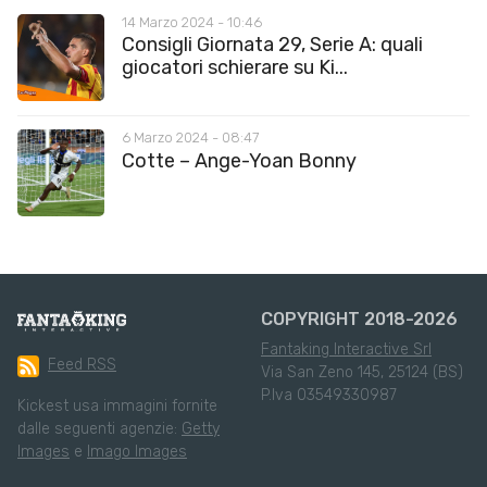
14 Marzo 2024 - 10:46
Consigli Giornata 29, Serie A: quali
giocatori schierare su Ki...
6 Marzo 2024 - 08:47
Cotte – Ange-Yoan Bonny
COPYRIGHT 2018-2026
Fantaking Interactive Srl
Feed RSS
Via San Zeno 145, 25124 (BS)
P.Iva 03549330987
Kickest usa immagini fornite
dalle seguenti agenzie:
Getty
Images
e
Imago Images