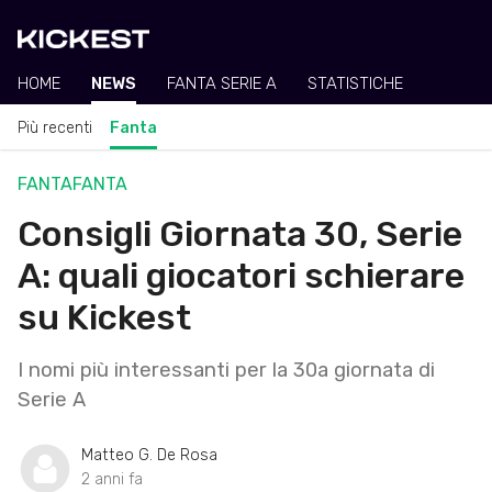
HOME
NEWS
FANTA SERIE A
STATISTICHE
Più recenti
Fanta
FANTA
FANTA
Consigli Giornata 30, Serie
A: quali giocatori schierare
su Kickest
I nomi più interessanti per la 30a giornata di
Serie A
Matteo G. De Rosa
2 anni fa