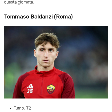
questa giornata.
Tommaso Baldanzi (Roma)
Turno:
T
2