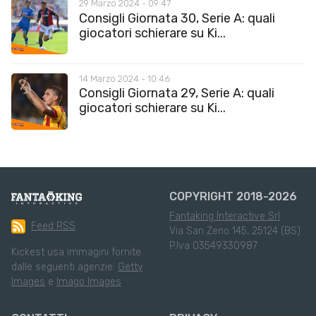
29 Marzo 2024 - 09:47
Consigli Giornata 30, Serie A: quali
giocatori schierare su Ki...
14 Marzo 2024 - 10:46
Consigli Giornata 29, Serie A: quali
giocatori schierare su Ki...
COPYRIGHT 2018-2026
Fantaking Interactive Srl
Feed RSS
Via San Zeno 145, 25124 (BS)
P.Iva 03549330987
Kickest usa immagini fornite
dalle seguenti agenzie:
Getty
Images
e
Imago Images