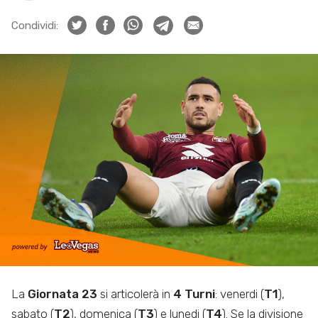
Condividi:
La
Giornata 23
si articolerà in
4 Turni
: venerdi (
T1
),
sabato (
T2
), domenica (
T3
) e lunedi (
T4
). Se la divisione