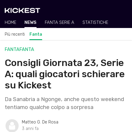
HOME
NEWS
FANTA SERIE A
STATISTICHE
Più recenti
Fanta
FANTA
FANTA
Consigli Giornata 23, Serie
A: quali giocatori schierare
su Kickest
Da Sanabria a Ngonge, anche questo weekend
tentiamo qualche colpo a sorpresa
Matteo G. De Rosa
3 anni fa