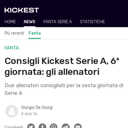
HOME
NEWS
FANTA SERIE A
STATISTICHE
Più recenti
Fanta
FANTA
Consigli Kickest Serie A, 6ª
giornata: gli allenatori
Due allenatori consigliati per la sesta giornata di
Serie A
Giorgio De Giorgi
4 anni fa
Condividi: