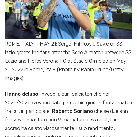
ROME, ITALY – MAY 21: Sergej Milinkovic Savic of SS
lazio greets the fans after the Serie A match between SS
Lazio and Hellas Verona FC at Stadio Olimpico on May
21, 2022 in Rome, Italy. (Photo by Paolo Bruno/Getty
Images)
Hanno deluso
,
invece, alcuni calciatori che nel
2020/2021 avevano dato parecchie gioie ai fantallenatori
tra cui, in particolare,
Roberto Soriano
che se due anni
fa aveva incantato con 9 marcature e 6 assist, l’anno
scorso ha calato vistosamente il suo rendimento,
complice anche il ruolo più arretrato avuto nello