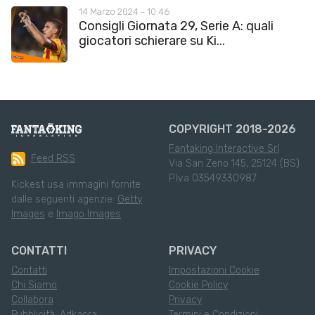
14 Marzo 2024 - 10:46
Consigli Giornata 29, Serie A: quali
giocatori schierare su Ki...
COPYRIGHT 2018-2026
Fantaking Interactive Srl
Feed RSS
Via San Zeno 145, 25124 (BS)
P.Iva 03549330987
Kickest usa immagini fornite
dalle seguenti agenzie:
Getty
Images
e
Imago Images
CONTATTI
PRIVACY
Contatti
Impostazioni Cookie
Chi Siamo
Cookie Policy
Collabora
Privacy
Pubblicità: Adkaora
Termini e Condizioni