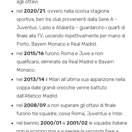
agli ottavi;
nel
2020/21
, ovvero nella scorsa stagione
sportiva, ben tre club provenienti dalla Serie A –
Juventus, Lazio e Atalanta – guardarono i quarti di
finale alla TV, uscendo rispettivamente per mano di
Porto, Bayern Monaco e Real Madrid;
nel
2015/16
furono Roma e Juve a non
qualificarsi, eliminate da Real Madrid e Bayern
Monaco;
nel
2013/14
il Milan all’ultima sua apparizione nella
coppa dalle grandi orecchie venne battuto
dall’Atletico Madrid;
nel
2008/09
a non superare gli ottavi di finale
furono tre squadre, ossia Roma, Juventus e Inter;
nel biennio
2000/01
e
2001/02
le squadre italiane
non riuscirono mai a superare la seconda fase a