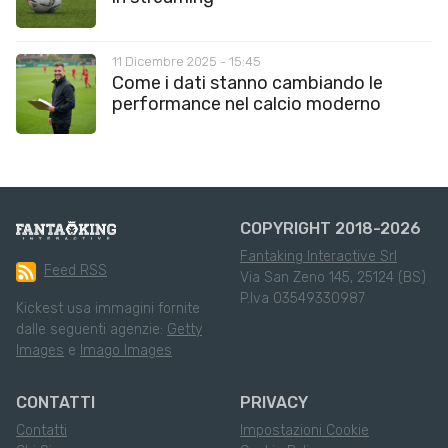
11 Dicembre 2025 - 15:45
Come i dati stanno cambiando le
performance nel calcio moderno
COPYRIGHT 2018-2026
Fantaking Interactive Srl
Feed RSS
Via San Zeno 145, 25124 (BS)
P.Iva 03549330987
Kickest usa immagini fornite
dalle seguenti agenzie:
Getty
Images
e
Imago Images
CONTATTI
PRIVACY
Contatti
Impostazioni Cookie